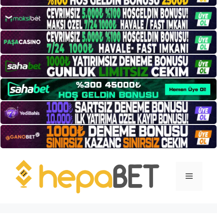
İçeriğe
atla
Menü