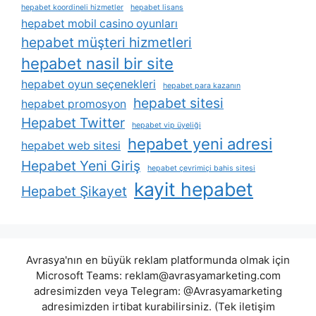
hepabet koordineli hizmetler
hepabet lisans
hepabet mobil casino oyunları
hepabet müşteri hizmetleri
hepabet nasil bir site
hepabet oyun seçenekleri
hepabet para kazanın
hepabet sitesi
hepabet promosyon
Hepabet Twitter
hepabet vip üyeliği
hepabet yeni adresi
hepabet web sitesi
Hepabet Yeni Giriş
hepabet çevrimiçi bahis sitesi
kayit hepabet
Hepabet Şikayet
Avrasya'nın en büyük reklam platformunda olmak için
Microsoft Teams:
reklam@avrasyamarketing.com
adresimizden veya Telegram: @Avrasyamarketing
adresimizden irtibat kurabilirsiniz. (Tek iletişim