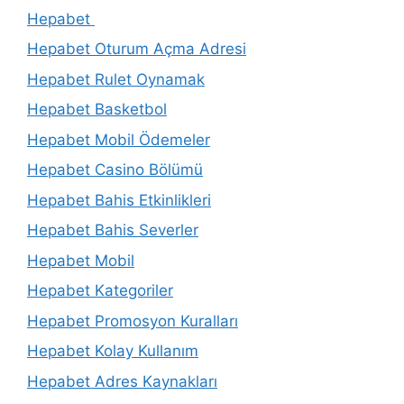
Hepabet
Hepabet Oturum Açma Adresi
Hepabet Rulet Oynamak
Hepabet Basketbol
Hepabet Mobil Ödemeler
Hepabet Casino Bölümü
Hepabet Bahis Etkinlikleri
Hepabet Bahis Severler
Hepabet Mobil
Hepabet Kategoriler
Hepabet Promosyon Kuralları
Hepabet Kolay Kullanım
Hepabet Adres Kaynakları