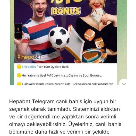
Hepabet Telegram canlı bahis için uygun bir
seçenek olarak tanımladı. Sisteminizi aldıktan
ve bir değerlendirme yaptıktan sonra verimli
olmayı bekleyebilirsiniz. Üyeleriniz, canlı bahis
bölümüne daha hızlı ve verimli bir şekilde