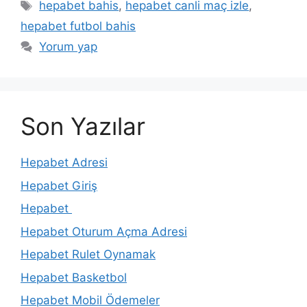
Etiketler
hepabet bahis
,
hepabet canli maç izle
,
hepabet futbol bahis
Yorum yap
Son Yazılar
Hepabet Adresi
Hepabet Giriş
Hepabet
Hepabet Oturum Açma Adresi
Hepabet Rulet Oynamak
Hepabet Basketbol
Hepabet Mobil Ödemeler