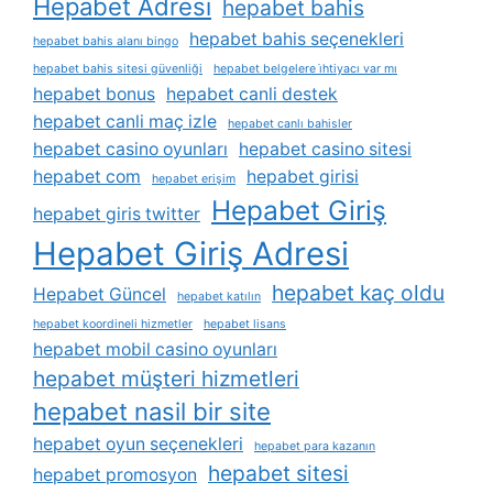
Hepabet Adresi
hepabet bahis
hepabet bahis seçenekleri
hepabet bahis alanı bingo
hepabet bahis sitesi güvenliği
hepabet belgelere i̇htiyacı var mı
hepabet bonus
hepabet canli destek
hepabet canli maç izle
hepabet canlı bahisler
hepabet casino oyunları
hepabet casino sitesi
hepabet com
hepabet girisi
hepabet erişim
Hepabet Giriş
hepabet giris twitter
Hepabet Giriş Adresi
hepabet kaç oldu
Hepabet Güncel
hepabet katılın
hepabet koordineli hizmetler
hepabet lisans
hepabet mobil casino oyunları
hepabet müşteri hizmetleri
hepabet nasil bir site
hepabet oyun seçenekleri
hepabet para kazanın
hepabet sitesi
hepabet promosyon