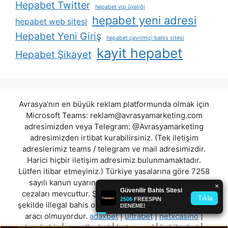
Hepabet Twitter
hepabet vip üyeliği
hepabet yeni adresi
hepabet web sitesi
Hepabet Yeni Giriş
hepabet çevrimiçi bahis sitesi
kayit hepabet
Hepabet Şikayet
Avrasya'nın en büyük reklam platformunda olmak için
Microsoft Teams:
reklam@avrasyamarketing.com
adresimizden veya Telegram: @Avrasyamarketing
adresimizden irtibat kurabilirsiniz. (Tek iletişim
adreslerimiz teams / telegram ve mail adresimizdir.
Harici hiçbir iletişim adresimiz bulunmamaktadır.
Lütfen itibar etmeyiniz.) Türkiye yasalarına göre 7258
sayılı kanun uyarınca yasa dışı bahis oynamanın
cezaları mevcuttur. Şu an bulunduğunuz site hiç bir
şekilde illegal bahis oyunları oynatmıyor ve oynamaya
aracı olmuyordur.
adaxbet
|
ultrabet
|
netxcasino
|
lensbahis
|
macellanbet
|
betreward
|
babilonbet
|