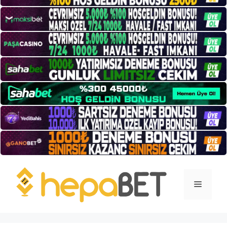
İçeriğe
atla
Menü