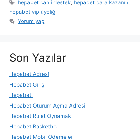
Etiketler
hepabet canli destek
,
hepabet para kazanın
,
hepabet vip üyeliği
Yorum yap
Son Yazılar
Hepabet Adresi
Hepabet Giriş
Hepabet
Hepabet Oturum Açma Adresi
Hepabet Rulet Oynamak
Hepabet Basketbol
Hepabet Mobil Ödemeler