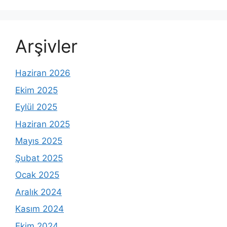
Arşivler
Haziran 2026
Ekim 2025
Eylül 2025
Haziran 2025
Mayıs 2025
Şubat 2025
Ocak 2025
Aralık 2024
Kasım 2024
Ekim 2024