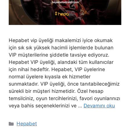
Hepabet vip üyeliği makalemizi iyice okumak
için sık sık yüksek hacimli işlemlerde bulunan
VIP müşterilerine şiddetle tavsiye ediyoruz.
Hepabet VIP üyeliği, alandaki tüm kullanıcılar
için nihai hedeftir. Hepabet, VIP üyelerine
normal üyelere kıyasla ek hizmetler
sunmaktadır. VIP üyeliği, önce tanıtabileceğimiz
sürekli bir müşteri hizmetidir. Özel hesap
temsilciniz, oyun tercihlerinizi, favori oyunlarınızı
veya bahis seçeneklerinizi ve …
Devamını oku
Kategoriler
Hepabet