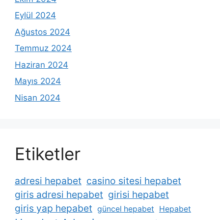
Eylül 2024
Ağustos 2024
Temmuz 2024
Haziran 2024
Mayıs 2024
Nisan 2024
Etiketler
adresi hepabet
casino sitesi hepabet
giris adresi hepabet
girisi hepabet
giris yap hepabet
güncel hepabet
Hepabet