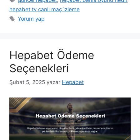
güncel hepabet
,
hepabet bahis oyunu nedir
,
hepabet tv canlı maç i̇zleme
Yorum yap
Hepabet Ödeme
Seçenekleri
Şubat 5, 2025
yazar
Hepabet