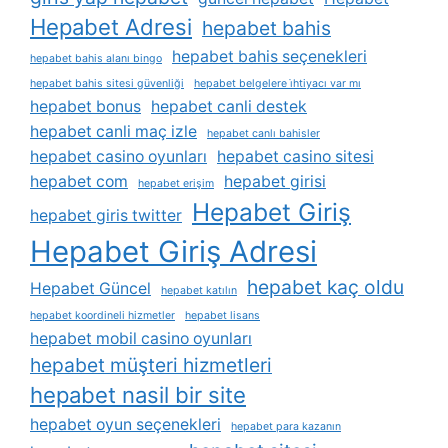
Hepabet Adresi
hepabet bahis
hepabet bahis seçenekleri
hepabet bahis alanı bingo
hepabet bahis sitesi güvenliği
hepabet belgelere i̇htiyacı var mı
hepabet bonus
hepabet canli destek
hepabet canli maç izle
hepabet canlı bahisler
hepabet casino oyunları
hepabet casino sitesi
hepabet com
hepabet girisi
hepabet erişim
Hepabet Giriş
hepabet giris twitter
Hepabet Giriş Adresi
hepabet kaç oldu
Hepabet Güncel
hepabet katılın
hepabet koordineli hizmetler
hepabet lisans
hepabet mobil casino oyunları
hepabet müşteri hizmetleri
hepabet nasil bir site
hepabet oyun seçenekleri
hepabet para kazanın