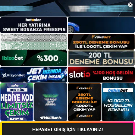
×
HEPABET GİRİŞ İÇİN TIKLAYINIZ!