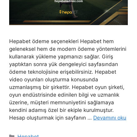
Hepabet ödeme seçenekleri Hepabet hem
geleneksel hem de modern ödeme yöntemlerini
kullanarak yükleme yapmanızı sağlar. Giriş
yaptıktan sonra yük dengeleyici sayfasından
ödeme teknolojisine erişebilirsiniz. Hepabet
video oyunları oluşturma konusunda
uzmanlaşmış bir şirkettir. Hepabet oyun şirketi,
oyun endüstrisinde edinilen bilgi ve uzmanlık
üzerine, müşteri memnuniyetini sağlamaya
kendini adamış özel bir ekiple kurulmuştur.
Hesap oluşturmak için sayfanın …
Devamını oku
Kategoriler
Hepabet