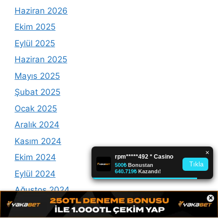
Haziran 2026
Ekim 2025
Eylül 2025
Haziran 2025
Mayıs 2025
Şubat 2025
Ocak 2025
Aralık 2024
Kasım 2024
Ekim 2024
Eylül 2024
Ağustos 2024
×
Temmuz 2024