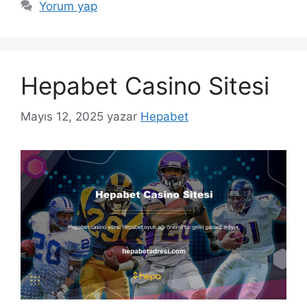
Yorum yap
Hepabet Casino Sitesi
Mayıs 12, 2025
yazar
Hepabet