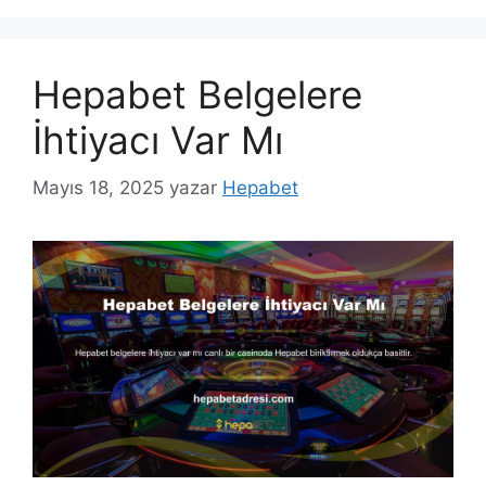
Hepabet Belgelere
İhtiyacı Var Mı
Mayıs 18, 2025
yazar
Hepabet