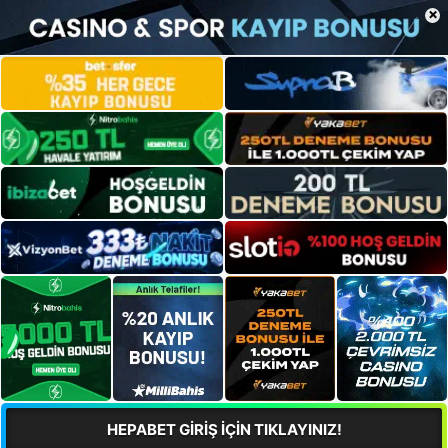
×
HEPABET GİRİŞ İÇİN TIKLAYINIZ!