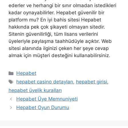
ederler ve herhangi bir sınır olmadan istedikleri
kadar oynayabilirler. Hepabet güvenilir bir
platform mu? En iyi bahis sitesi Hepabet
hakkında pek çok şikayeti olmayan sitedir.
Sitenin güvenilirliği, tüm lisans verilerini
üyeleriyle paylaşma taahhüdüyle açıktır. Web
sitesi alanında ilginizi çeken her şeye cevap
almak için müşteri desteğini kullanabilirsiniz.
Kategoriler
Hepabet
Etiketler
hepabet casino detayları
,
hepabet girisi
,
hepabet üyelik kuralları
Hepabet Üye Memnuniyeti
Hepabet Oyun Durumu