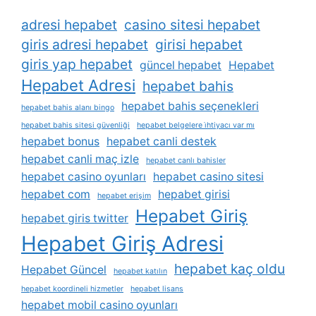
adresi hepabet
casino sitesi hepabet
giris adresi hepabet
girisi hepabet
giris yap hepabet
güncel hepabet
Hepabet
Hepabet Adresi
hepabet bahis
hepabet bahis seçenekleri
hepabet bahis alanı bingo
hepabet bahis sitesi güvenliği
hepabet belgelere i̇htiyacı var mı
hepabet bonus
hepabet canli destek
hepabet canli maç izle
hepabet canlı bahisler
hepabet casino oyunları
hepabet casino sitesi
hepabet com
hepabet girisi
hepabet erişim
Hepabet Giriş
hepabet giris twitter
Hepabet Giriş Adresi
hepabet kaç oldu
Hepabet Güncel
hepabet katılın
hepabet koordineli hizmetler
hepabet lisans
hepabet mobil casino oyunları