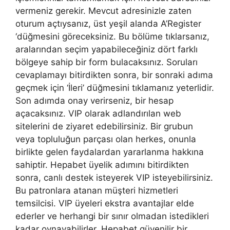
vermeniz gerekir. Mevcut adresinizle zaten
oturum açtıysanız, üst yeşil alanda A’Register
‘düğmesini göreceksiniz. Bu bölüme tıklarsanız,
aralarından seçim yapabileceğiniz dört farklı
bölgeye sahip bir form bulacaksınız. Soruları
cevaplamayı bitirdikten sonra, bir sonraki adıma
geçmek için ‘İleri’ düğmesini tıklamanız yeterlidir.
Son adımda onay verirseniz, bir hesap
açacaksınız. VIP olarak adlandırılan web
sitelerini de ziyaret edebilirsiniz. Bir grubun
veya topluluğun parçası olan herkes, onunla
birlikte gelen faydalardan yararlanma hakkına
sahiptir. Hepabet üyelik adımını bitirdikten
sonra, canlı destek isteyerek VIP isteyebilirsiniz.
Bu patronlara atanan müşteri hizmetleri
temsilcisi. VIP üyeleri ekstra avantajlar elde
ederler ve herhangi bir sınır olmadan istedikleri
kadar oynayabilirler. Hepabet güvenilir bir