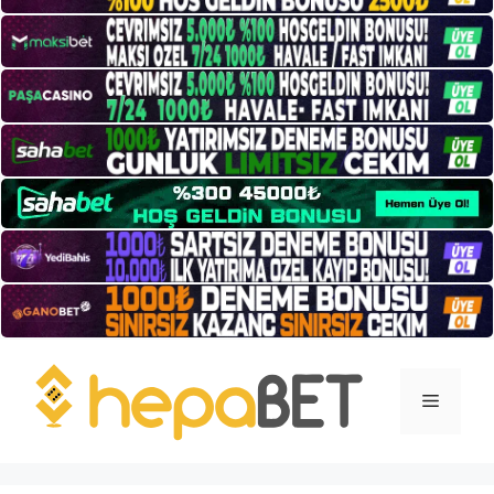
İçeriğe
atla
Menü