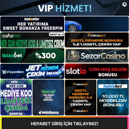
×
HEPABET GİRİŞ İÇİN TIKLAYINIZ!