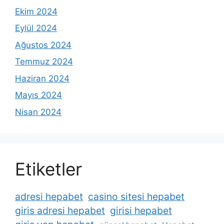
Ekim 2024
Eylül 2024
Ağustos 2024
Temmuz 2024
Haziran 2024
Mayıs 2024
Nisan 2024
Etiketler
adresi hepabet
casino sitesi hepabet
giris adresi hepabet
girisi hepabet