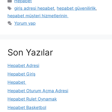
Hepabet
Etiketler
giris adresi hepabet
,
hepabet güvenilirlik
,
hepabet müşteri hizmetlerinin
Yorum yap
Son Yazılar
Hepabet Adresi
Hepabet Giriş
Hepabet
Hepabet Oturum Açma Adresi
Hepabet Rulet Oynamak
Hepabet Basketbol