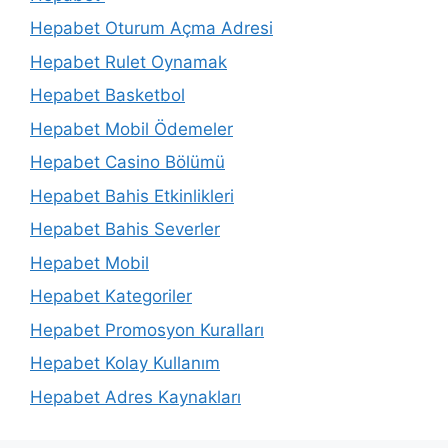
Hepabet Oturum Açma Adresi
Hepabet Rulet Oynamak
Hepabet Basketbol
Hepabet Mobil Ödemeler
Hepabet Casino Bölümü
Hepabet Bahis Etkinlikleri
Hepabet Bahis Severler
Hepabet Mobil
Hepabet Kategoriler
Hepabet Promosyon Kuralları
Hepabet Kolay Kullanım
Hepabet Adres Kaynakları