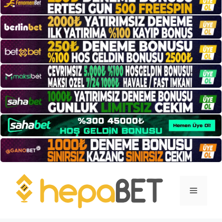
İçeriğe
atla
Menü