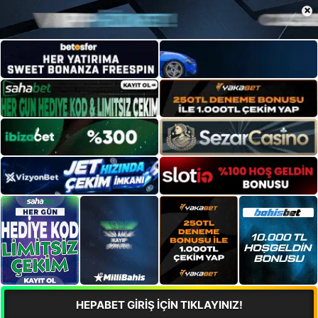
×
HEPABET GİRİŞ İÇİN TIKLAYINIZ!