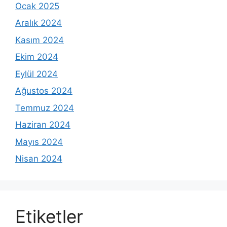
Ocak 2025
Aralık 2024
Kasım 2024
Ekim 2024
Eylül 2024
Ağustos 2024
Temmuz 2024
Haziran 2024
Mayıs 2024
Nisan 2024
Etiketler