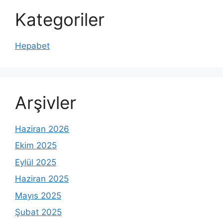
Kategoriler
Hepabet
Arşivler
Haziran 2026
Ekim 2025
Eylül 2025
Haziran 2025
Mayıs 2025
Şubat 2025