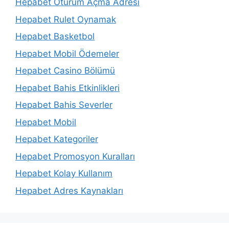
Hepabet Oturum Açma Adresi
Hepabet Rulet Oynamak
Hepabet Basketbol
Hepabet Mobil Ödemeler
Hepabet Casino Bölümü
Hepabet Bahis Etkinlikleri
Hepabet Bahis Severler
Hepabet Mobil
Hepabet Kategoriler
Hepabet Promosyon Kuralları
Hepabet Kolay Kullanım
Hepabet Adres Kaynakları